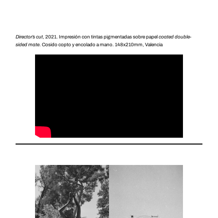
Director’s cut
, 2021. Impresión con tintas pigmentadas sobre papel
coated double-
sided mate
. Cosido copto y encolado a mano. 148x210mm, Valencia