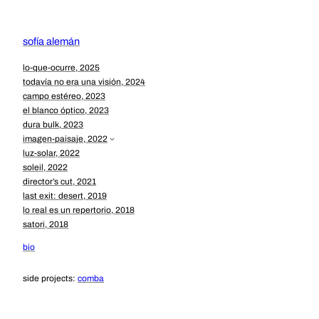
Saltar
al
contenido
sofía alemán
lo-que-ocurre, 2025
todavía no era una visión, 2024
campo estéreo, 2023
el blanco óptico, 2023
dura bulk, 2023
imagen-paisaje, 2022
luz-solar, 2022
soleil, 2022
director’s cut, 2021
last exit: desert, 2019
lo real es un repertorio, 2018
satori, 2018
bio
side projects:
comba