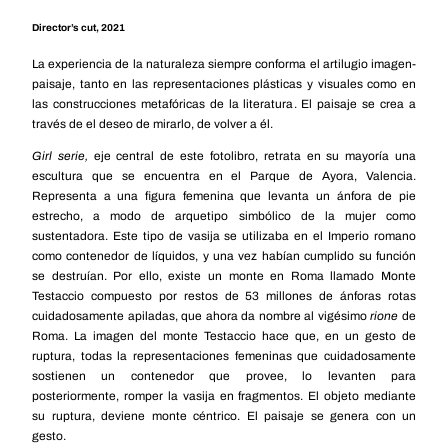
Director’s cut, 2021
La experiencia de la naturaleza siempre conforma el artilugio imagen-
paisaje, tanto en las representaciones plásticas y visuales como en
las construcciones metafóricas de la literatura. El paisaje se crea a
través de el deseo de mirarlo, de volver a él.
Girl serie,
eje central de este fotolibro, retrata en su mayoría una
escultura que se encuentra en el Parque de Ayora, Valencia.
Representa a una figura femenina que levanta un ánfora de pie
estrecho, a modo de arquetipo simbólico de la mujer como
sustentadora. Este tipo de vasija se utilizaba en el Imperio romano
como contenedor de líquidos, y una vez habían cumplido su función
se destruían. Por ello, existe un monte en Roma llamado Monte
Testaccio compuesto por restos de 53 millones de ánforas rotas
cuidadosamente apiladas, que ahora da nombre al vigésimo
rione
de
Roma. La imagen del monte Testaccio hace que, en un gesto de
ruptura, todas la representaciones femeninas que cuidadosamente
sostienen un contenedor que provee, lo levanten para
posteriormente, romper la vasija en fragmentos. El objeto mediante
su ruptura, deviene monte céntrico. El paisaje se genera con un
gesto.